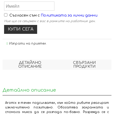
Съгласен съм с
Политиката за лични данни
Ние ще се свържем с вас в рамките на работния ден.
Изпрати на приятел
ДЕТАЙЛНО
СВЪРЗАНИ
ОПИСАНИЕ
ПРОДУКТИ
Детайлно описание
Aromix е течен подсилвател, към който рибите реагират
изключително позитивно. Обогатява захранката и
спомага микса да се разпада по-бавно. Разрежда се с