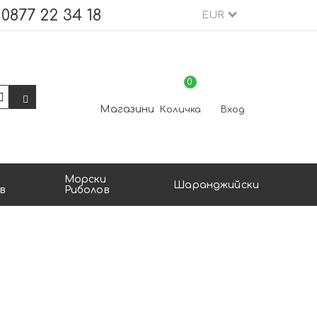
0877 22 34 18
EUR
0
Магазини
Количка
Вход
Морски
Шаранджийски
в
Риболов