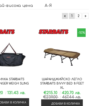
ай-висока цена
А-Я
«
1
2
»
-10%
ИЛКА STARBAITS
ШАРАНДЖИЙСКО ЛЕГЛО
NGER WEIGH SLING
STARBAITS BIVVY BED 8 FEET
XL
20
131.43 лв.
€215.10
420.70 лв.
€239.00
467.44 лв.
ОБАВИ В КОЛИЧКА
ДОБАВИ В КОЛИЧКА