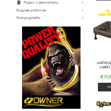
Лодки и двигатели
Видове риболов
Разпродажба
ШАРАНД
CARPF
€71.
В