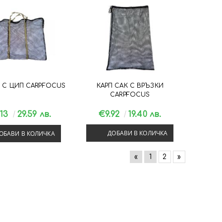
К С ЦИП CARPFOCUS
КАРП САК С ВРЪЗКИ
CARPFOCUS
.13
29.59 лв.
€9.92
19.40 лв.
ДОБАВИ В КОЛИЧКА
ОБАВИ В КОЛИЧКА
«
1
2
»