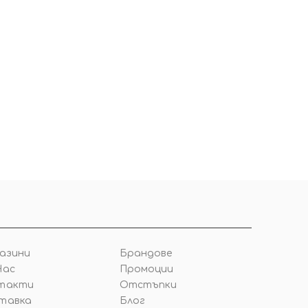
азини
Брандове
Нас
Промоции
такти
Отстъпки
тавка
Блог