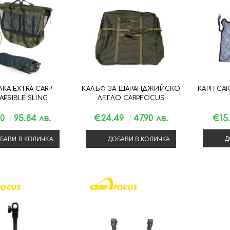
ЛКА EXTRA CARP
КАЛЪФ ЗА ШАРАНДЖИЙСКО
КАРП СА
APSIBLE SLING
ЛЕГЛО CARPFOCUS
00
95.84 лв.
€24.49
47.90 лв.
€15
Д
БАВИ В КОЛИЧКА
ДОБАВИ В КОЛИЧКА