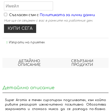
Съгласен съм с
Политиката за лични данни
Ние ще се свържем с вас в рамките на работния ден.
Изпрати на приятел
ДЕТАЙЛНО
СВЪРЗАНИ
ОПИСАНИЕ
ПРОДУКТИ
Детайлно описание
Super Aromix е течен сиропиран подсилвател, към който
рибите реагират изключително позитивно. Обогатява
захранката и спомага микса да се разпада по-бавно.