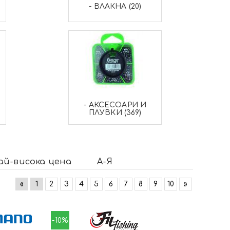
- ВЛАКНА (20)
- АКСЕСОАРИ И
ПЛУВКИ (369)
ай-висока цена
А-Я
«
1
2
3
4
5
6
7
8
9
10
»
-10%