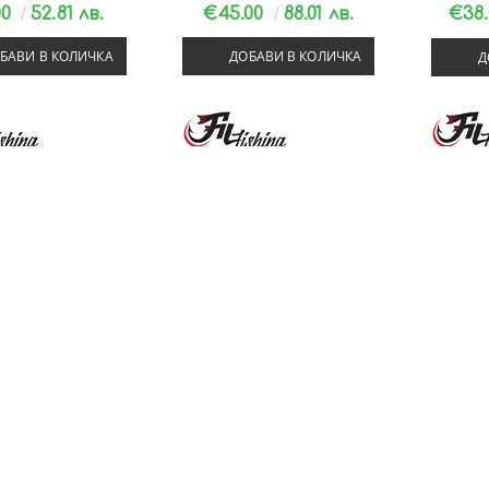
00
52.81 лв.
€45.00
88.01 лв.
€38
БАВИ В КОЛИЧКА
ДОБАВИ В КОЛИЧКА
Д
А КЕП FILEX POWER
БОЛОНЕЗЕ FIL FISHING
БОЛОН
 HANDLE 3.0М
LEGEND BOLO XTC 5.0М/ ДО
COSMOS B
25ГР
00
93.88 лв.
€56.00
109.53 лв.
€45
Д
БАВИ В КОЛИЧКА
ДОБАВИ В КОЛИЧКА