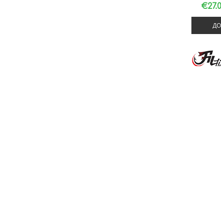
€27.
ДО
ДРЪЖКА З
MATCH
€48.
ДО