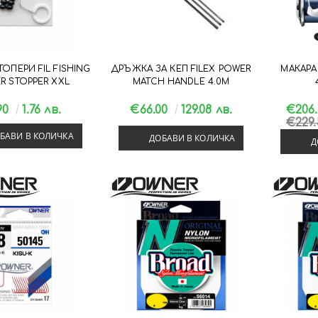
ОПЕРИ FIL FISHING
ДРЪЖКА ЗА КЕП FILEX POWER
МАКАРА
R STOPPER XXL
MATCH HANDLE 4.0М
90
1.76 лв.
€66.00
129.08 лв.
€206
€229
БАВИ В КОЛИЧКА
ДОБАВИ В КОЛИЧКА
Д