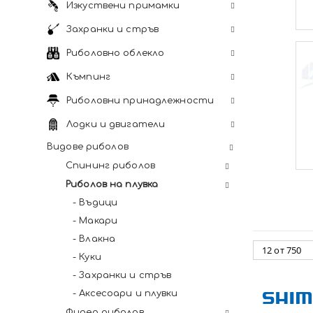
Изкуствени примамки
Захранки и стръв
Риболовно облекло
Къмпинг
Риболовни принадлежности
Лодки и двигатели
Видове риболов
Спининг риболов
Риболов на плувка
- Въдици
- Макари
- Влакна
- Куки
- Захранки и стръв
- Аксесоари и плувки
Фидер риболов