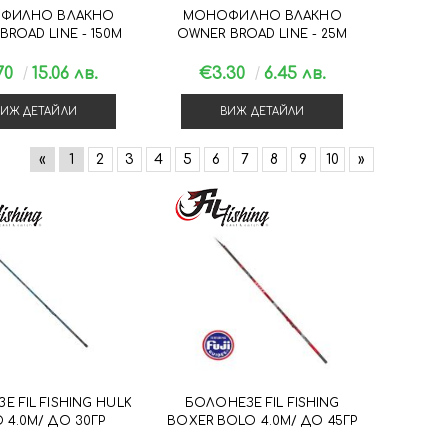
ФИЛНО ВЛАКНО
МОНОФИЛНО ВЛАКНО
BROAD LINE - 150М
OWNER BROAD LINE - 25М
70
15.06 лв.
€3.30
6.45 лв.
ВИЖ ДЕТАЙЛИ
ВИЖ ДЕТАЙЛИ
«
1
2
3
4
5
6
7
8
9
10
»
 FIL FISHING HULK
БОЛОНЕЗЕ FIL FISHING
 4.0М/ ДО 30ГР
BOXER BOLO 4.0М/ ДО 45ГР