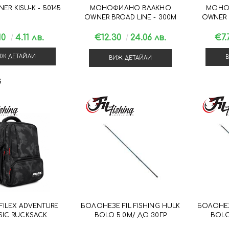
ER KISU-K - 50145
МОНОФИЛНО ВЛАКНО
МОНО
OWNER BROAD LINE - 300М
OWNER 
10
4.11 лв.
€12.30
24.06 лв.
€7.
ИЖ ДЕТАЙЛИ
ВИЖ ДЕТАЙЛИ
3
FILEX ADVENTURE
БОЛОНЕЗЕ FIL FISHING HULK
БОЛОНЕЗЕ
SIC RUCKSACK
BOLO 5.0М/ ДО 30ГР
BOLO