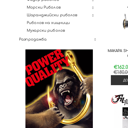
Морски Риболов
Шаранджийски риболов
Риболов на хищници
Мухарски риболов
Разпродажба
МАКАРА S
€162.
€180.
ДО