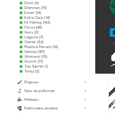
Куки
- Фидери и
- Бейткас
- Шарандж
- Мухарски
- Джигове 
- Пелети и
- Якета и
- Други
- Очила
Dovit (6)
Drennan (70)
- Стойки и
- Шарандж
- Грижа з
- За повод
- Вързани 
- Калмари
- Плуваща
- Други
Изкуствени примамки
Exner (14)
- Клещи и к
- Телескоп
- Асист ку
- Поводи 
- Сухи аро
Extra Carp (14)
- Стопери
Fil Fishing (143)
Захранки и стръв
- Мухарки
- Куковръз
- Атракт
- Стръв и 
Focus (48)
- Игли и и
Guru (2)
Риболовни
- Морски 
- Аксесоар
- Аксесоар
- Царевица
- Шаранджи
Laguna (7)
принадлежности
Owner (52)
- Щеки и у
Plastica Panaro (14)
Риболовно облекло
- Водачи
Sensas (187)
Shimano (70)
- Грижа з
Лодки и двигатели
Stonfo (71)
Top Secret (1)
Toray (2)
Къмпинг
Въдици
Куки за риболов
Макари
Риболовни влакна