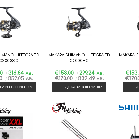
HIMANO ULTEGRA FD
МАКАРА SHIMANO ULTEGRA FD
МАКАРА S
C3000XG
C2000HG
00
316.84 лв.
€153.00
299.24 лв.
€153
00
352.05 лв.
€170.00
332.49 лв.
€170
БАВИ В КОЛИЧКА
ДОБАВИ В КОЛИЧКА
Д