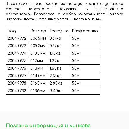
Висококачествено влакно за поводи, което е доказало
своите неоспорими качества в състезателна
обстановка. Разполага с добра еластичност, висока
издръжливост и отлична устойчивост на възел.
Код
Размер
Тест/ кг
Разфасовка
20049972
0.085мм
0.81кг
50м
20049973
0.092мм
0.87кг
50м
20049974
0.105мм
1.10кг
50м
20049975
0.12мм
1.32кг
50м
20049976
0.13мм
1.65кг
50м
20049977
0.149мм
2.15кг
50м
20049978
0.165мм
2.85кг
50м
20049782
0.186мм
3.40кг
50м
Полезна информация и линкове