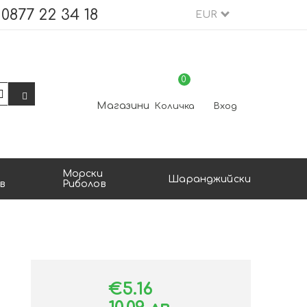
0877 22 34 18
EUR
0
Магазини
Количка
Вход
Морски
Шаранджийски
в
Риболов
€5.16