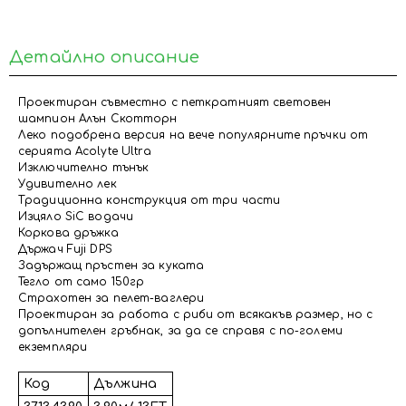
Детайлно описание
Проектиран съвместно с петкратният световен
шампион Алън Скотторн
Леко подобрена версия на вече популярните пръчки от
серията Acolyte Ultra
Изключително тънък
Удивително лек
Традиционна конструкция от три части
Изцяло SiC водачи
Коркова дръжка
Държач Fuji DPS
Задържащ пръстен за куката
Тегло от само 150гр
Страхотен за пелет-ваглери
Проектиран за работа с риби от всякакъв размер, но с
допълнителен гръбнак, за да се справя с по-големи
екземпляри
Код
Дължина