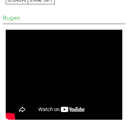
37134390
3.90м/ 13FT
Видео