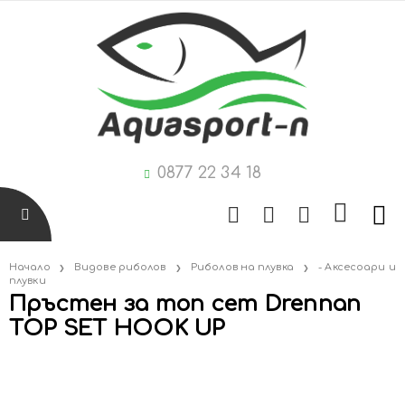
0877 22 34 18
Начало
Видове риболов
Риболов на плувка
- Аксесоари и
плувки
Пръстен за топ сет Drennan
TOP SET HOOK UP