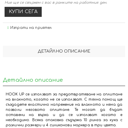
Ние ще се свържем с вас в рамките на работния ден.
Изпрати на приятел
ДЕТАЙЛНО ОПИСАНИЕ
Детайлно описание
HOOK UP се използват за предотвратяване на оплитане
на влакното, когато не се използват. С тяхна помощ ще
създадете еластично напрежение на влакното и няма да
позволи неговото оплитане. Те могат да бъдат
оставени на върха и да се използват когато е
необходимо. Всяка опаковка съдържа 10 ринга за кука с
различни размери и 4 силиконови маркера в три цвята.