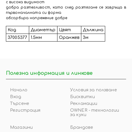
с висока видимост
добра разтегливост, като след разтягане се завръща в
първоначалната си форма
абсорбира напрежение добре
Код
Диаметър
Цвят
Дължина
37005377
1.5мм
Оранжев
3м
Полезна информация и линкове
Начало
Условия за ползване
Вход
Бисквитки
Търсене
Рекламации
Регистрация
OWNER - технологии
за куки
Магазини
Брандове