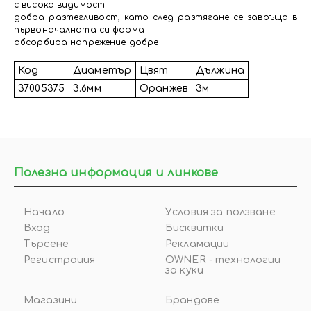
с висока видимост
добра разтегливост, като след разтягане се завръща в
първоначалната си форма
абсорбира напрежение добре
Код
Диаметър
Цвят
Дължина
37005375
3.6мм
Оранжев
3м
Полезна информация и линкове
Начало
Условия за ползване
Вход
Бисквитки
Търсене
Рекламации
Регистрация
OWNER - технологии
за куки
Магазини
Брандове