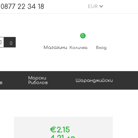
0877 22 34 18
EUR
0
Магазини
Количка
Вход
Морски
Шаранджийски
в
Риболов
€2.15