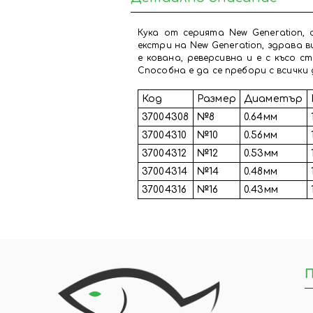
Кука от серията New Generation,
екстри на New Generation, здрава 
е кована, реверсивна и е с късо с
Способна е да се пребори с всички 
Код
Размер
Диаметър
37004308
№8
0.64мм
37004310
№10
0.56мм
37004312
№12
0.53мм
37004314
№14
0.48мм
37004316
№16
0.43мм
П