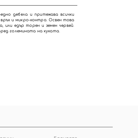
редно дебела и притежава всички
н връх и микро-контра. Освен това
а, или едър торен и земен червей.
според големината на куката.