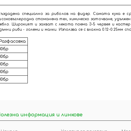
 създадена специално за риболов на фидер. Самата кука е с
високовъглеродна стоманена тел, химическо заточване, удълже
тебло. Широкият и захват с лекота поема 3-5 червея и кастер
дънни риби - големи и малки. Използва се с влакна 0.12-0.25мм 
Разфасовка
10бр
10бр
10бр
10бр
10бр
олезна информация и линкове