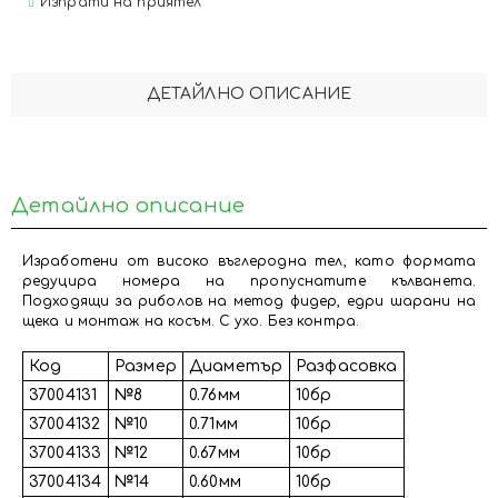
Изпрати на приятел
ДЕТАЙЛНО ОПИСАНИЕ
Детайлно описание
Изработени от високо въглеродна тел, като формата
редуцира номера на пропуснатите кълванета.
Подходящи за риболов на метод фидер, едри шарани на
щека и монтаж на косъм. С ухо. Без контра.
Код
Размер
Диаметър
Разфасовка
37004131
№8
0.76мм
10бр
37004132
№10
0.71мм
10бр
37004133
№12
0.67мм
10бр
37004134
№14
0.60мм
10бр