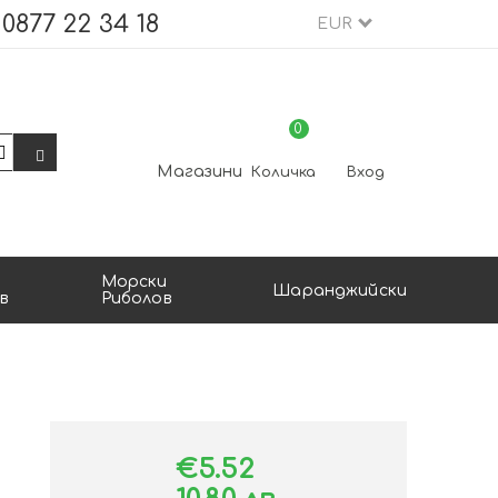
0877 22 34 18
EUR
0
Магазини
Количка
Вход
Морски
Шаранджийски
в
Риболов
€5.52