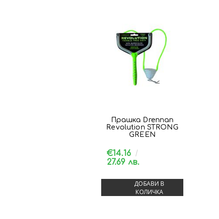
Прашка Drennan
Revolution STRONG
GREEN
€14.16
27.69 лв.
ДОБАВИ В
КОЛИЧКА