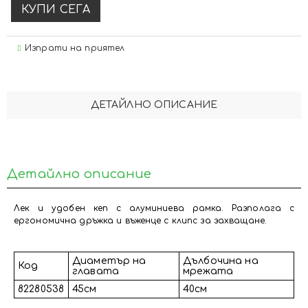
Изпрати на приятел
ДЕТАЙЛНО ОПИСАНИЕ
Детайлно описание
Лек и удобен кеп с алуминиева рамка. Разполага с
ергономична дръжка и въженце с клипс за захващане.
Диаметър на
Дълбочина на
Код
главата
мрежата
82280538
45см
40см