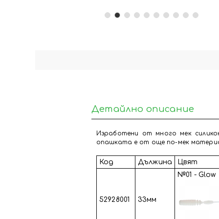
Детайлно описание
Изработени от много мек силико
опашката е от още по-мек материал
Код
Дължина
Цвят
№01 - Glow
52928001
33мм