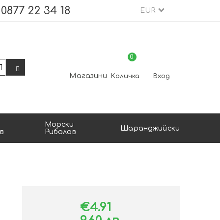
0877 22 34 18
EUR
0
Магазини
Количка
Вход
Морски
Шаранджийски
в
Риболов
€4.91