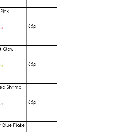
 Pink
8бр
t Glow
8бр
ed Shrimp
8бр
 Blue Flake