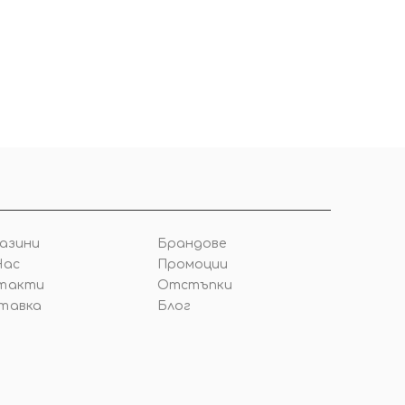
азини
Брандове
Нас
Промоции
такти
Отстъпки
тавка
Блог