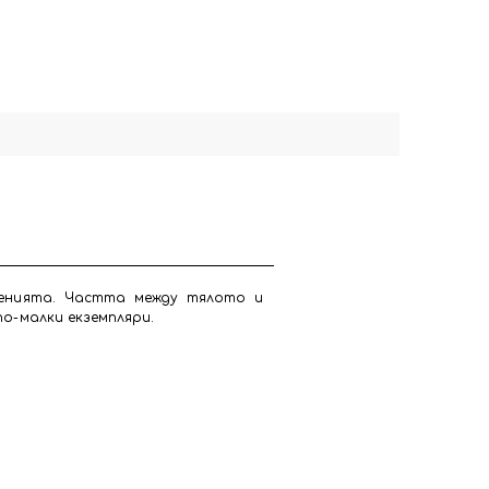
енията. Частта между тялото и
по-малки екземпляри.