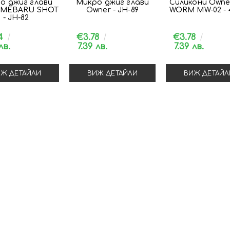
о джиг глави
Микро джиг глави
Силикони Owne
 MEBARU SHOT
Owner - JH-89
WORM MW-02 - 
- JH-82
14
€3.78
€3.78
лв.
7.39 лв.
7.39 лв.
Ж ДЕТАЙЛИ
ВИЖ ДЕТАЙЛИ
ВИЖ ДЕТАЙЛ