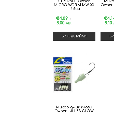
Силикони Owner
Микр
MICRO WORM MW-03
Owner
- 6.6см
€4.09
€4.
8.00 лв.
8.10 
ВИЖ ДЕТАЙЛИ
ВИ
Микро джиг глави
Owner - JH-83 GLOW