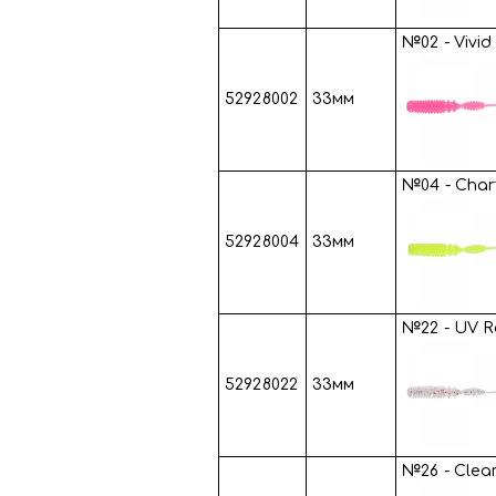
№02 - Vivid
52928002
33мм
№04 - Char
52928004
33мм
№22 - UV R
52928022
33мм
№26 - Clear