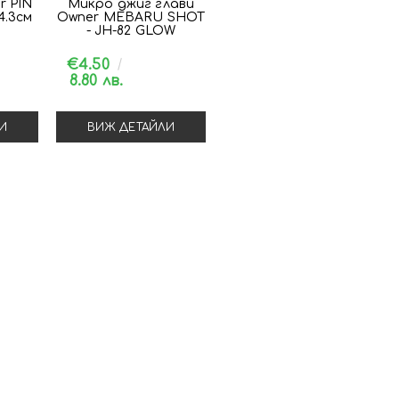
r PIN
Микро джиг глави
4.3см
Owner MEBARU SHOT
- JH-82 GLOW
€4.50
8.80 лв.
И
ВИЖ ДЕТАЙЛИ