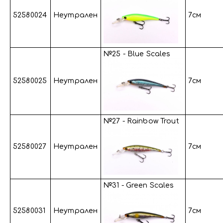
52580024
Неутрален
7см
№25 - Blue Scales
52580025
Неутрален
7см
№27 - Rainbow Trout
52580027
Неутрален
7см
№31 - Green Scales
52580031
Неутрален
7см