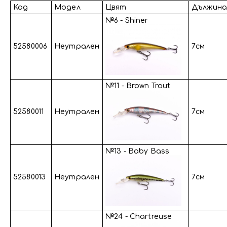
Код
Модел
Цвят
Дължина
№6 - Shiner
52580006
Неутрален
7см
№11 - Brown Trout
52580011
Неутрален
7см
№13 - Baby Bass
52580013
Неутрален
7см
№24 - Chartreuse