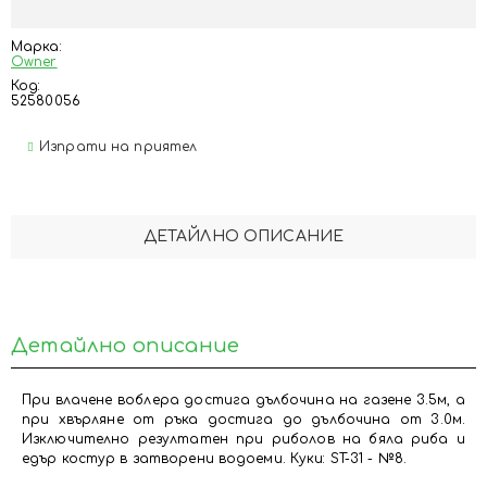
Марка:
Owner
Код:
52580056
Изпрати на приятел
ДЕТАЙЛНО ОПИСАНИЕ
Детайлно описание
При влачене воблера достига дълбочина на газене 3.5м, а
при хвърляне от ръка достига до дълбочина от 3.0м.
Изключително резултатен при риболов на бяла риба и
едър костур в затворени водоеми. Куки: ST-31 - №8.