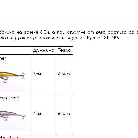
бочина на газене 3.5м, а при хвърляне от ръка достига до 
а и едър костур в затворени водоеми. Куки: ST-31 - №8.
Дължина
Тегло
ner
7см
6.3гр
own Trout
7см
6.3гр
aby Bass