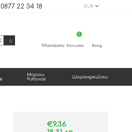
0877 22 34 18
EUR
0
Магазини
Количка
Вход
Морски
Шаранджийски
в
Риболов
€9.36