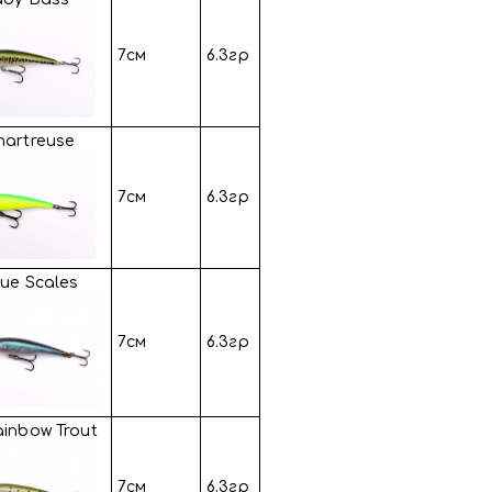
7см
6.3гр
hartreuse
7см
6.3гр
lue Scales
7см
6.3гр
ainbow Trout
7см
6.3гр