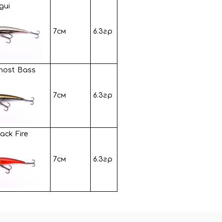
gui
7см
6.3гр
host Bass
7см
6.3гр
ack Fire
7см
6.3гр