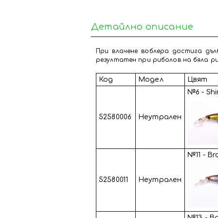
Детайлно описание
При влачене воблера достига дъл
резултатен при риболов на бяла риб
Код
Модел
Цвят
№6 - Shi
52580006
Неутрален
№11 - Br
52580011
Неутрален
№13 - B