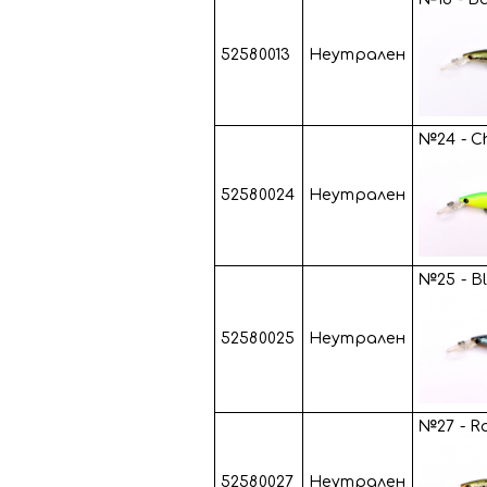
52580013
Неутрален
№24 - C
52580024
Неутрален
№25 - B
52580025
Неутрален
№27 - R
52580027
Неутрален