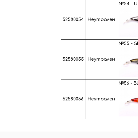
№54 - U
52580054
Неутрален
№55 - G
52580055
Неутрален
№56 - Bl
52580056
Неутрален