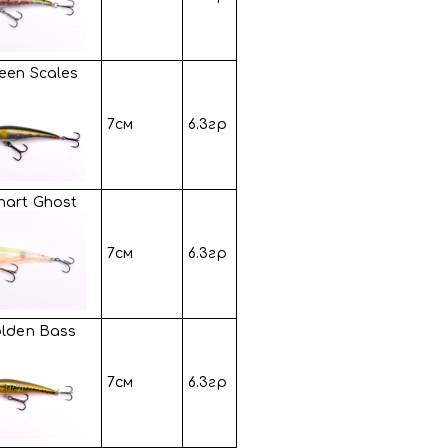
een Scales
7см
6.3гр
hart Ghost
7см
6.3гр
olden Bass
7см
6.3гр