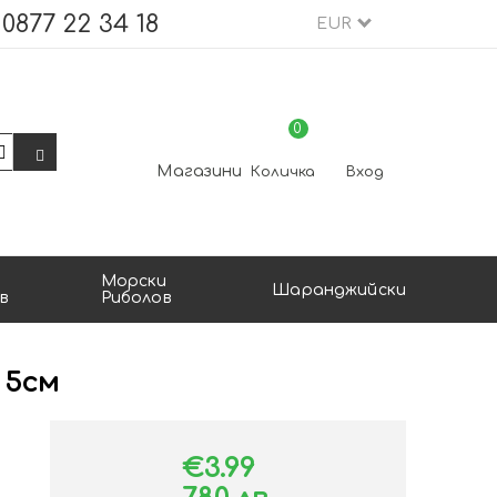
0877 22 34 18
EUR
0
Магазини
Количка
Вход
Морски
Шаранджийски
в
Риболов
 5см
€3.99