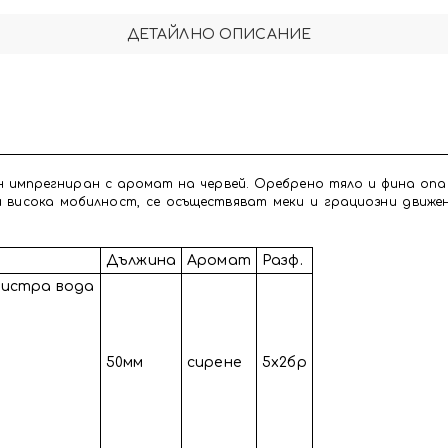
ДЕТАЙЛНО ОПИСАНИЕ
 импрегниран с аромат на червей. Оребрено тяло и фина опа
 висока мобилност, се осъществяват меки и грациозни движе
Дължина
Аромат
Разф.
 бистра вода
50мм
сирене
5х2бр