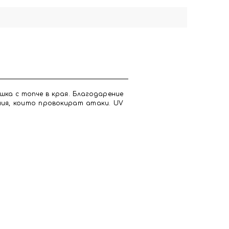
шка с топче в края. Благодарение
ния, които провокират атаки. UV