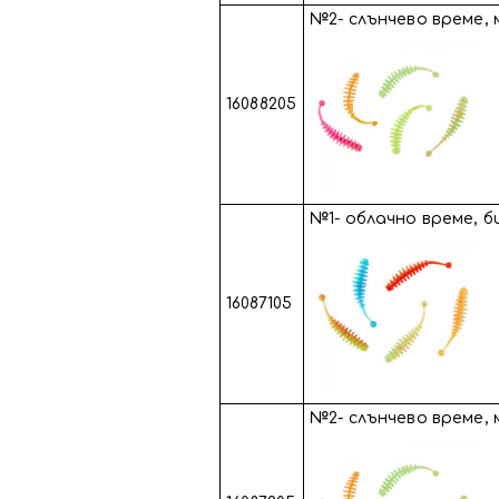
№2- слънчево време,
16088205
№1- облачно време, 
16087105
№2- слънчево време,