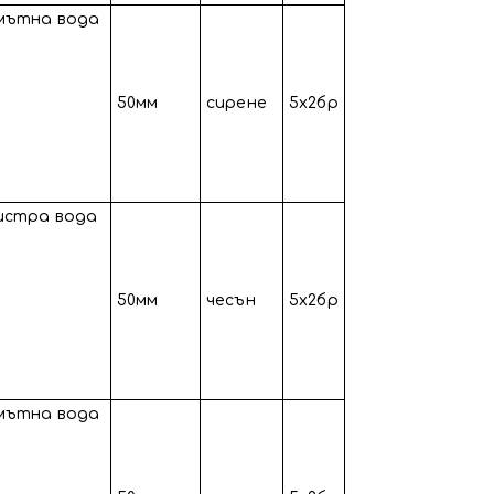
 мътна вода
50мм
сирене
5х2бр
бистра вода
50мм
чесън
5х2бр
 мътна вода