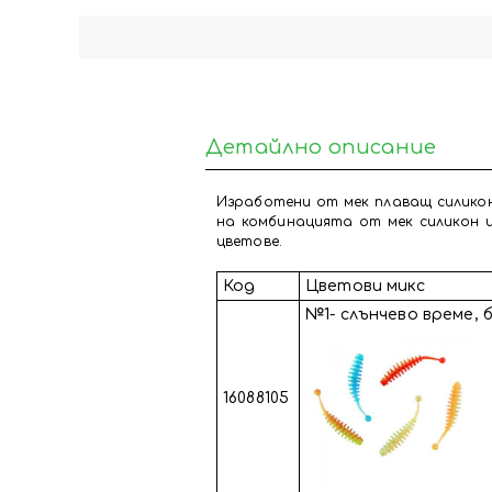
Детайлно описание
Изработени от мек плаващ силикон
на комбинацията от мек силикон и
цветове.
Код
Цветови микс
№1- слънчево време,
16088105