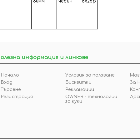
50мм
чесън
5х2бр
олезна информация и линкове
Начало
Условия за ползване
Маг
Вход
Бисквитки
За 
Търсене
Рекламации
Кон
Регистрация
OWNER - технологии
Дос
за куки