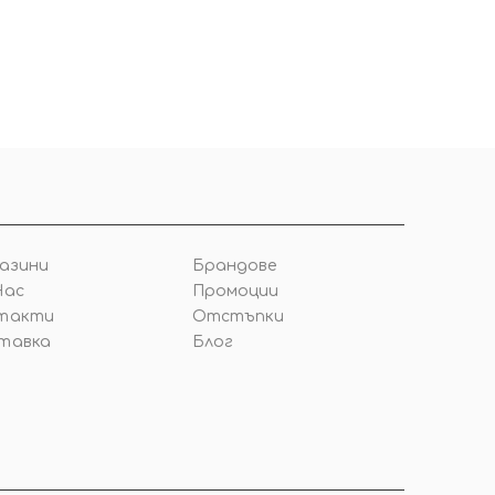
азини
Брандове
Нас
Промоции
такти
Отстъпки
тавка
Блог