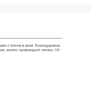
шка с топче в края. Благодарение
ния, които провокират атаки. UV