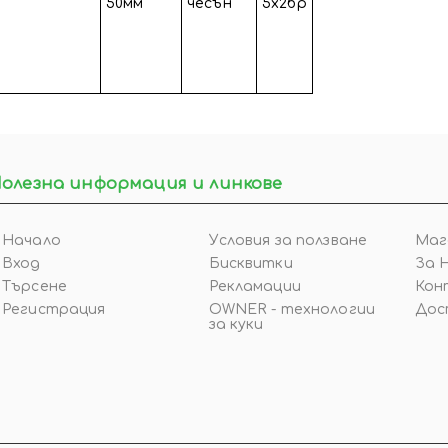
50мм
чесън
5х2бр
олезна информация и линкове
Начало
Условия за ползване
Маг
Вход
Бисквитки
За 
Търсене
Рекламации
Кон
Регистрация
OWNER - технологии
Дос
за куки