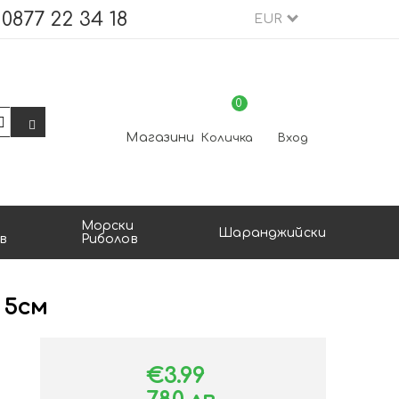
0877 22 34 18
EUR
0
Магазини
Количка
Вход
Морски
Шаранджийски
в
Риболов
 5см
€3.99