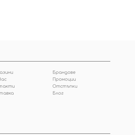
азини
Брандове
Нас
Промоции
такти
Отстъпки
тавка
Блог