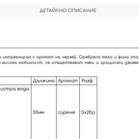
ДЕТАЙЛНО ОПИСАНИЕ
 импрегниран с аромат на червей. Оребрено тяло и фина опа
 висока мобилност, се осъществяват меки и грациозни движе
Дължина
Аромат
Разф.
 бистра вода
50мм
сирене
5х2бр