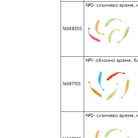
№2- слънчево време,
16088205
№1- облачно време, 
16087105
№2- слънчево време,