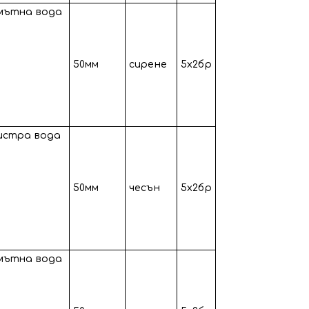
 мътна вода
50мм
сирене
5х2бр
бистра вода
50мм
чесън
5х2бр
 мътна вода