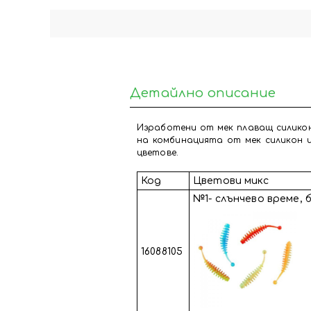
Детайлно описание
Изработени от мек плаващ силикон
на комбинацията от мек силикон и
цветове.
Код
Цветови микс
№1- слънчево време,
16088105