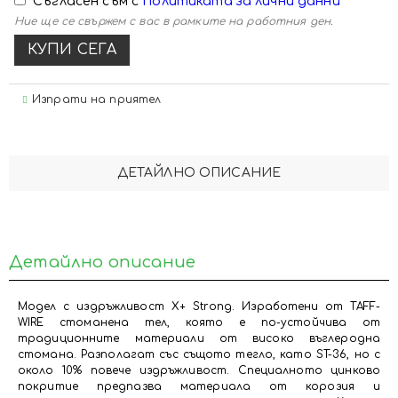
Съгласен съм с
Политиката за лични данни
Ние ще се свържем с вас в рамките на работния ден.
Изпрати на приятел
ДЕТАЙЛНО ОПИСАНИЕ
Детайлно описание
Модел с издръжливост X+ Strong. Изработени от TAFF-
WIRE стоманена тел, която е по-устойчива от
традиционните материали от високо въглеродна
стомана. Разполагат със същото тегло, като ST-36, но с
около 10% повече издръжливост. Специалното цинково
покритие предпазва материала от корозия и