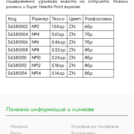
същевременно удължава живота на острието. Ковани
рамена и Super Needle Point върхове.
Код
Размер
Тегло
Цвят
Разфасовка
56380002
№2
1.04гр
ZN
6бр
56380004
№4
0.61гр
ZN
7бр
56380006
№6
0.46гр
ZN
7бр
56380008
№8
0.32гр
ZN
8бр
56380010
№10
0.24гр
ZN
8бр
56380012
№12
0.18гр
ZN
8бр
56380014
№14
0.14гр
ZN
8бр
Полезна информация и линкове
Начало
Условия за ползване
Вход
Бисквитки