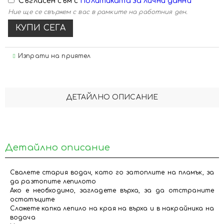
Съгласен съм с
Политиката за лични данни
Ние ще се свържем с вас в рамките на работния ден.
Изпрати на приятел
ДЕТАЙЛНО ОПИСАНИЕ
Детайлно описание
Свалете стария водач, като го затоплите на пламък, за
да разтопите лепилото
Ако е необходимо, загладете върха, за да отстраните
остатъците
Сложете капка лепило на края на върха и в накрайника на
водача