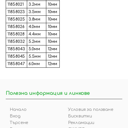
11858021
3.2мм
10мм
11858023
3.5мм
10мм
11858025
3.8мм
10мм
11858026
4.0мм
10мм
11858028
4.4мм
10мм
11858032
5.2мм
10мм
11858043
5.0мм
12мм
11858045
5.5мм
12мм
11858047
6.0мм
12мм
Полезна информация и линкове
Начало
Условия за ползване
Вход
Бисквитки
Търсене
Рекламации