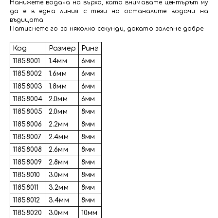
Нанижете водача на върха, като внимавате центърът му
да е в една линия с тези на останалите водачи на
въдицата
Натиснете го за няколко секунди, докато залепне добре
Код
Размер
Ринг
11858001
1.4мм
6мм
11858002
1.6мм
6мм
11858003
1.8мм
6мм
11858004
2.0мм
6мм
11858005
2.0мм
8мм
11858006
2.2мм
8мм
11858007
2.4мм
8мм
11858008
2.6мм
8мм
11858009
2.8мм
8мм
11858010
3.0мм
8мм
11858011
3.2мм
8мм
11858012
3.4мм
8мм
11858020
3.0мм
10мм