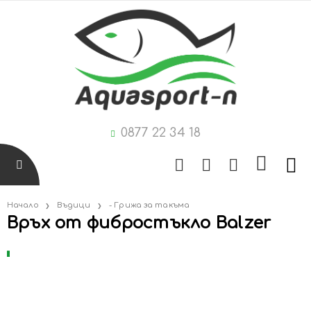
0877 22 34 18
Начало
Въдици
- Грижа за такъма
Връх от фибростъкло Balzer