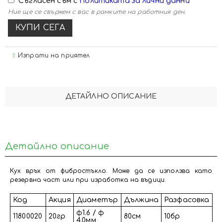
Съгласен съм с
Политиката за лични данни
Ние ще се свържем с вас в рамките на работния ден.
Изпрати на приятел
ДЕТАЙЛНО ОПИСАНИЕ
Детайлно описание
Кух връх от фибростъкло. Може да се използва като
резервна част или при изработка на въдици.
Код
Акция
Диаметър
Дължина
Разфасовка
φ1.6 / φ
11800020
20гр
80см
10бр
4.0мм