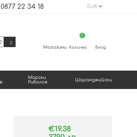
0877 22 34 18
EUR
0
Магазини
Количка
Вход
Морски
Шаранджийски
в
Риболов
€19.38