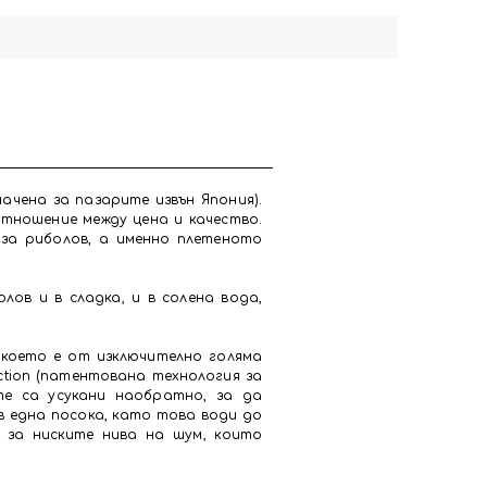
ачена за пазарите извън Япония).
тношение между цена и качество.
за риболов, а именно плетеното
лов и в сладка, и в солена вода,
което е от изключително голяма
uction (патентована технология за
те са усукани наобратно, за да
в една посока, като това води до
 за ниските нива на шум, които