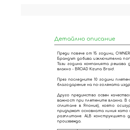
Детайлно описание
Преди повече от 15 години, OWNER
Брандът добива изключителна поп
Тази година компанията решава д
влакно - BROAD Kizuna Braid.
През последните 10 години плетен
благодарение на по-голямата изд
Друго предимство освен качество
важност при плетените влакна. В с
сплитане в Япония), която осиг
придържат основната линия като в
разплитане. ALB конструкцията 
произвежда.