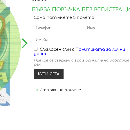
 пикери
тинг
ийски
 куки
и пилкери
 миксове
 суитшърти
- Ножове и ножици
БЪРЗА ПОРЪЧКА БЕЗ РЕГИСТРАЦ
 прикачни
- Сигнализатори и обтегачи
ийски
а такъма
куки
ери и чепарета
 стръв
охери
- Плувки, ваглери и бомбарди
Само попълнете 3 полета
и с водачи
ки
и монтажи
мати и лепила
- Грижа за такъма
вачки
анти
паста за риболов
нструменти
- Фидер аксесоари
риболов
и за куки
и за примамки
 за риболов
йски аксесоари
- Други аксесоари
ипове
Съгласен съм с
Политиката за лични
данни
Ние ще се свържем с вас в рамките на работния
ден.
а такъма
Изпрати на приятел