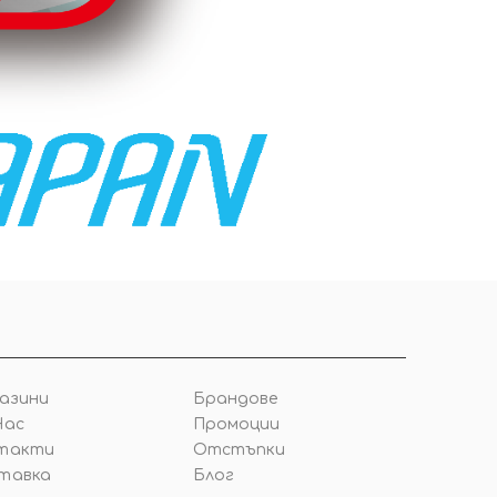
азини
Брандове
Нас
Промоции
такти
Отстъпки
тавка
Блог