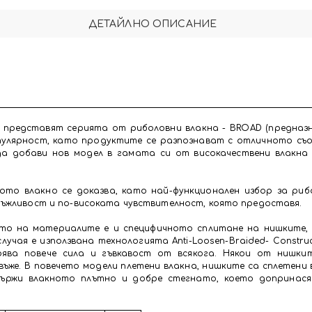
ДЕТАЙЛНО ОПИСАНИЕ
 представят серията от риболовни влакна - BROAD (предназн
улярност, като продуктите се разпознават с отличното съо
а добави нов модел в гамата си от високачествени влакна 
ото влакно се доказва, като най-функционален избор за рибо
ръжливост и по-високата чувствителност, която предоставя.
то на материалите е и специфичното сплитане на нишките, 
лучая е използвана технологията Anti-Loosen-Braided- Constr
урява повече сила и гъвкавост от всякога. Някои от нишки
ъже. В повечето модели плетени влакна, нишките са сплетени 
държи влакното плътно и добре стегнато, което допринася