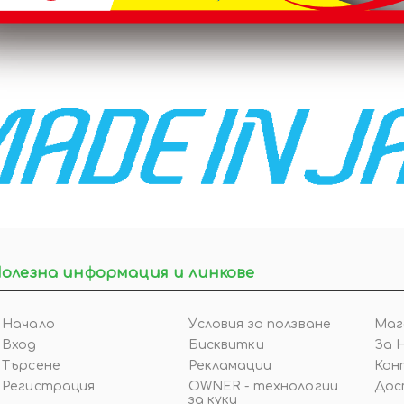
олезна информация и линкове
Начало
Условия за ползване
Маг
Вход
Бисквитки
За 
Търсене
Рекламации
Кон
Регистрация
OWNER - технологии
Дос
за куки