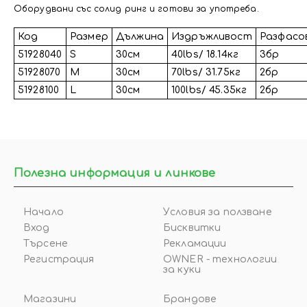
Оборудвани със солид ринг и готови за употреба.
Код
Размер
Дължина
Издръжливост
Разфасо
51928040
S
30см
40lbs/ 18.14кг
3бр
51928070
M
30см
70lbs/ 31.75кг
2бр
51928100
L
30см
100lbs/ 45.35кг
2бр
Полезна информация и линкове
Начало
Условия за ползване
Вход
Бисквитки
Търсене
Рекламации
Регистрация
OWNER - технологии
за куки
Магазини
Брандове