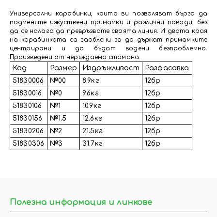
Универсални карабинки, които ви позволяват бързо да
подменяте изкуствени примамки и различни поводи, без
да се налага да превръзвате своята линия. И двата края
на карабинката са заоблени за да държат примамките
центрирани и да бъдат водени безпроблемно.
Произведени от неръждаема стомана.
Код
Размер
Издръжливост
Разфасовка
51830006
№00
8.9кг
12бр
51830016
№0
9.6кг
12бр
51830106
№1
10.9кг
12бр
51830156
№1.5
12.6кг
12бр
51830206
№2
21.5кг
12бр
51830306
№3
31.7кг
12бр
Полезна информация и линкове