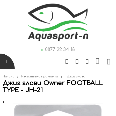
0877 22 34 18
Начало
Изкуствени примамки
- Джиг глави
Джиг глави Owner FOOTBALL
TYPE - JH-21