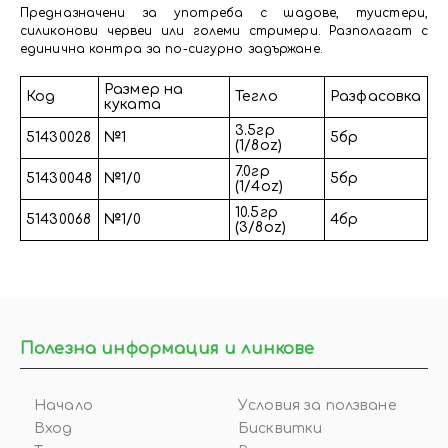
Предназначени за употреба с шадове, туистери,
силиконови червеи или големи стримери. Разполагат с
единична контра за по-сигурно задържане.
Размер на
Код
Тегло
Разфасовка
куката
3.5гр
51430028
№1
5бр
(1/8oz)
7.0гр
51430048
№1/0
5бр
(1/4oz)
10.5гр
51430068
№1/0
4бр
(3/8oz)
Полезна информация и линкове
Начало
Условия за ползване
Вход
Бисквитки