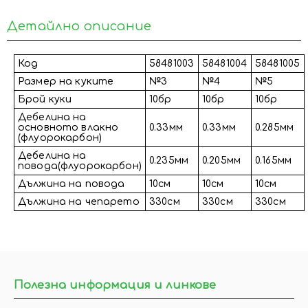
Детайлно описание
Код
58481003
58481004
58481005
Размер на куките
№3
№4
№5
Брой куки
10бр
10бр
10бр
Дебелина на
основното влакно
0.33мм
0.33мм
0.285мм
(флуорокарбон)
Дебелина на
0.235мм
0.205мм
0.165мм
повода(флуорокарбон)
Дължина на повода
10см
10см
10см
Дължина на чепарето
330см
330см
330см
Полезна информация и линкове