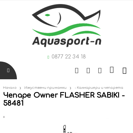
0877 22 34 18
Начало
Изкуствени примамки
- Калмариери и чепарета
Чепаре Owner FLASHER SABIKI -
58481