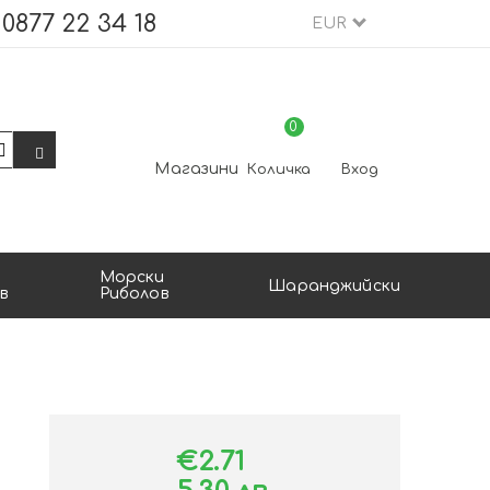
0877 22 34 18
EUR
0
Магазини
Количка
Вход
Морски
Шаранджийски
в
Риболов
€2.71