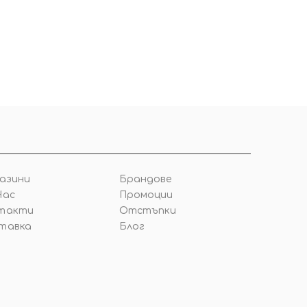
азини
Брандове
Нас
Промоции
такти
Отстъпки
тавка
Блог