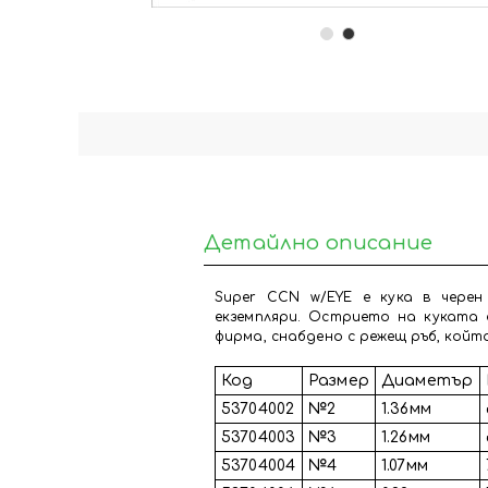
Детайлно описание
Super CCN w/EYE е кука в чере
екземпляри. Острието на куката 
фирма, снабдено с режещ ръб, който
Код
Размер
Диаметър
53704002
№2
1.36мм
53704003
№3
1.26мм
53704004
№4
1.07мм