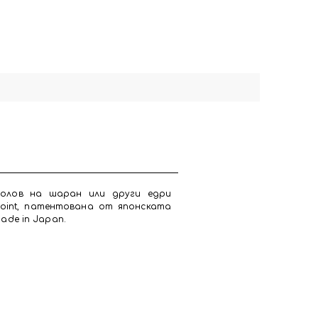
болов на шаран или други едри
Point, патентована от японската
ade in Japan.