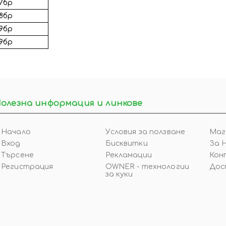
7бр
8бр
9бр
9бр
олезна информация и линкове
Начало
Условия за ползване
Маг
Вход
Бисквитки
За 
Търсене
Рекламации
Кон
Регистрация
OWNER - технологии
Дос
за куки