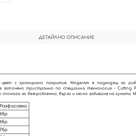
ДЕТАЙЛНО ОПИСАНИЕ
н цвят с хромирано покритие. Моделът е подходящ за ри
е заточено тристранно по специална технология - Cutting 
 спомага за безпроблемно, бързо и лесно забиване на куката. M
Разфасовка
6бр
6бр
7бр