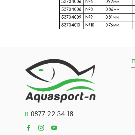
53704006
№6
0.92мм
53704008
№8
0.86мм
53704009
№9
0.81мм
53704010
№10
0.76мм
П
0877 22 34 18