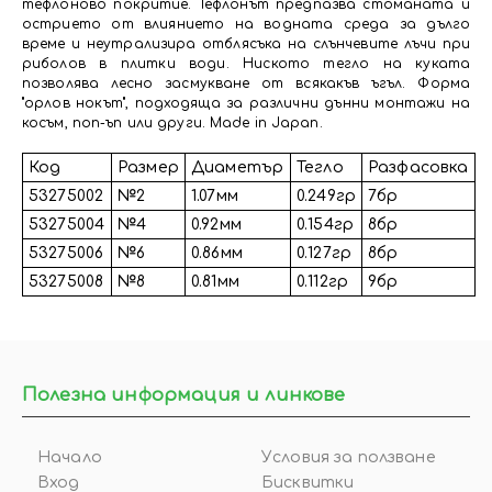
тефлоново покритие. Тефлонът предпазва стоманата и
острието от влиянието на водната среда за дълго
време и неутрализира отблясъка на слънчевите лъчи при
риболов в плитки води. Ниското тегло на куката
позволява лесно засмукване от всякакъв ъгъл. Форма
"орлов нокът", подходяща за различни дънни монтажи на
косъм, поп-ъп или други. Made in Japan.
Код
Размер
Диаметър
Тегло
Разфасовка
53275002
№2
1.07мм
0.249гр
7бр
53275004
№4
0.92мм
0.154гр
8бр
53275006
№6
0.86мм
0.127гр
8бр
53275008
№8
0.81мм
0.112гр
9бр
Полезна информация и линкове
Начало
Условия за ползване
Вход
Бисквитки