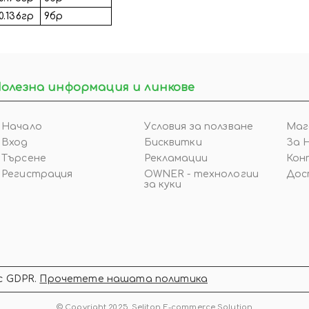
0.136гр
9бр
олезна информация и линкове
Начало
Условия за ползване
Маг
Вход
Бисквитки
За 
Търсене
Рекламации
Кон
Регистрация
OWNER - технологии
Дос
за куки
с GDPR.
Прочетете нашата политика
© Copyright 2025. Seliton E-commerce Solution