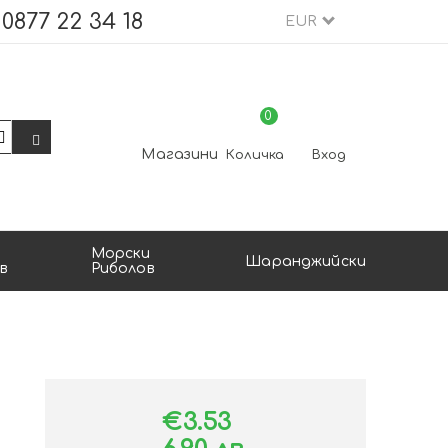
0877 22 34 18
EUR
0
Магазини
Количка
Вход
Морски
Шаранджийски
в
Риболов
€3.53