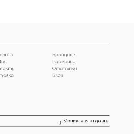
азини
Брандове
Нас
Промоции
такти
Отстъпки
тавка
Блог
Моите лични данни