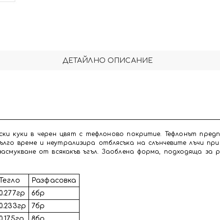
ДЕТАЙЛНО ОПИСАНИЕ
ийски куки в черен цвят с тефлоново покритие. Тефлонът пр
лго време и неутрализира отблясъка на слънчевите лъчи при
засмукване от всякакъв ъгъл. Заоблена форма, подходяща за 
Тегло
Разфасовка
0.277гр
6бр
0.233гр
7бр
0.175гр
8бр