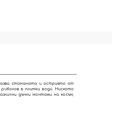
едпазва стоманата и острието от
 риболов в плитки води. Ниското
различни дънни монтажи на косъм,