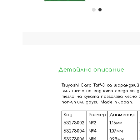
Детайлно описание
Tsuyoshi Carp Taff-3 са шарандж
влиянието на водната среда за дъ
тегло на куката позволява лесно 
поп-ъп или други. Made in Japan.
Код
Размер
Диаметър
53273002
№2
1.16мм
53273004
№4
1.07мм
53273006
№6
0.99мм