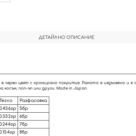
ДЕТАЙЛНО ОПИСАНИЕ
 в черен цвят с хромирано покритие. Рамото е издължено и е 
 косъм, поп-ъп или други. Made in Japan.
Тегло
Разфасовка
0.436гр
5бр
0.332гр
6бр
0.244гр
7бр
0.154гр
8бр