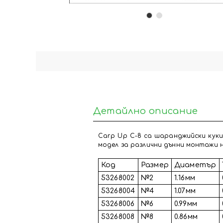
Детайлно описание
Carp Up C-8 са шаранджийски куки
модел за различни дънни монтажи на
Код
Размер
Диаметър
53268002
№2
1.16мм
53268004
№4
1.07мм
53268006
№6
0.99мм
53268008
№8
0.86мм