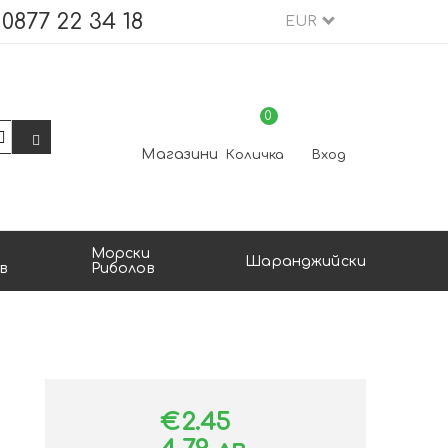
0877 22 34 18
EUR
0
Магазини
Количка
Вход
Морски
Шаранджийски
в
Риболов
€2.45