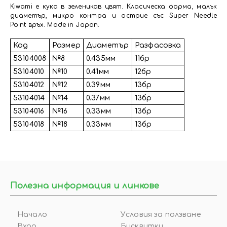
Kiwami е кука в зеленикав цвят. Класическа форма, малък
диаметър, микро контра и острие със Super Needle
Point връх. Made in Japan.
Код
Размер
Диаметър
Разфасовка
53104008
№8
0.435мм
11бр
53104010
№10
0.41мм
12бр
53104012
№12
0.39мм
13бр
53104014
№14
0.37мм
13бр
53104016
№16
0.33мм
13бр
53104018
№18
0.33мм
13бр
Полезна информация и линкове
Начало
Условия за ползване
Вход
Бисквитки