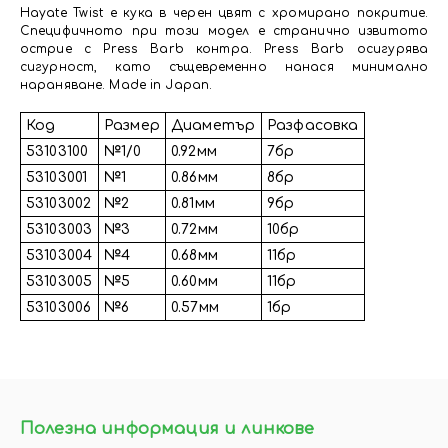
Hayate Twist е кука в черен цвят с хромирано покритие.
Специфичното при този модел е странично извитото
острие с Press Barb контра. Press Barb осигурява
сигурност, като същевременно нанася минимално
нараняване. Made in Japan.
Код
Размер
Диаметър
Разфасовка
53103100
№1/0
0.92мм
7бр
53103001
№1
0.86мм
8бр
53103002
№2
0.81мм
9бр
53103003
№3
0.72мм
10бр
53103004
№4
0.68мм
11бр
53103005
№5
0.60мм
11бр
53103006
№6
0.57мм
1бр
Полезна информация и линкове