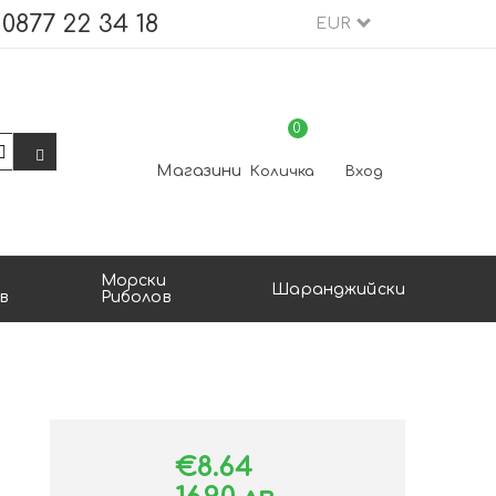
0877 22 34 18
EUR
0
Магазини
Количка
Вход
Морски
Шаранджийски
в
Риболов
€8.64