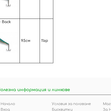
e Back
9.5см
11гр
олезна информация и линкове
Начало
Условия за ползване
Маг
Вход
Бисквитки
За 