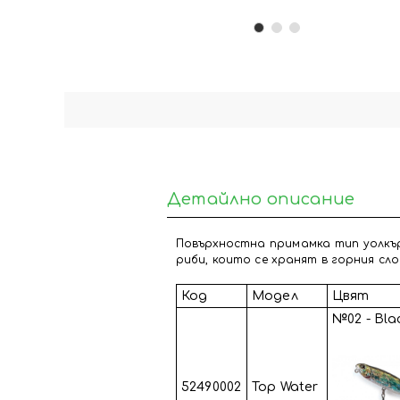
Детайлно описание
Повърхностна примамка тип уолкър
риби, които се хранят в горния сло
Код
Модел
Цвят
№02 - Bla
52490002
Top Water