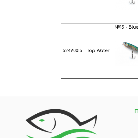
№15 - Blu
52490015
Top Water
П