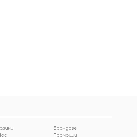
азини
Брандове
Нас
Промоции