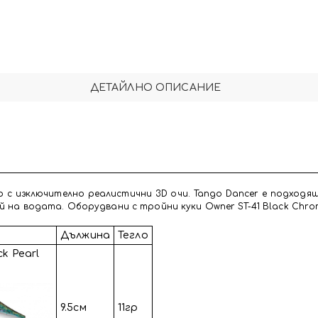
ДЕТАЙЛНО ОПИСАНИЕ
 с изключително реалистични 3D очи. Tango Dancer е подходя
й на водата. Оборудвани с тройни куки Owner ST-41 Black Chrome 
Дължина
Тегло
ck Pearl
9.5см
11гр