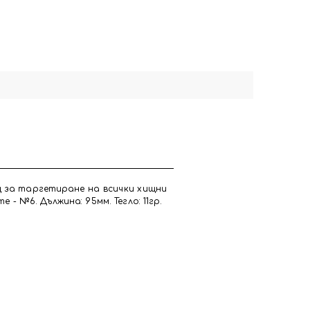
щ за таргетиране на всички хищни
- №6. Дължина: 95мм. Тегло: 11гр.