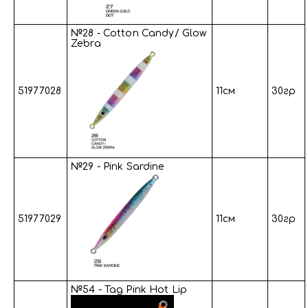
№28 - Cotton Candy/ Glow
Zebra
51977028
11см
30гр
№29 - Pink Sardine
51977029
11см
30гр
№54 - Tag Pink Hot Lip