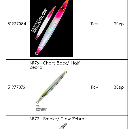
51977054
11см
30гр
№76 - Chart Back/ Half
Zebra
51977076
11см
30гр
№77 - Smoke/ Glow Zebra