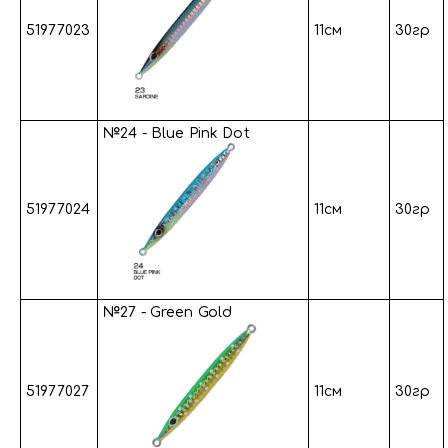
51977023
11см
30гр
№24 - Blue Pink Dot
51977024
11см
30гр
№27 - Green Gold
51977027
11см
30гр