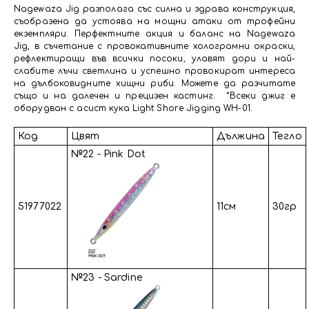
Nagewaza Jig разполага със силна и здрава конструкция,
съобразена да устоява на мощни атаки от трофейни
екземпляри. Перфектните акция и баланс на Nagewaza
Jig, в съчетание с провокативните холограмни окраски,
рефлектиращи във всички посоки, улавят дори и най-
слабите лъчи светлина и успешно провокират интереса
на дълбоковидните хищни риби. Можете да разчитате
също и на далечен и прецизен кастинг. *Всеки джиг е
оборудван с асист кука Light Shore Jigging WH-01.
Код
Цвят
Дължина
Тегло
№22 - Pink Dot
51977022
11см
30гр
№23 - Sardine