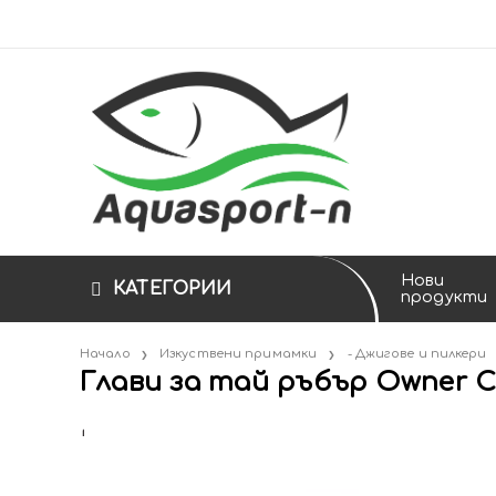
Нови
КАТЕГОРИИ
продукти
Въдици
Начало
Изкуствени примамки
- Джигове и пилкери
- Вирбели, 
- Директн
- Преден а
- Монофил
- Единични
- Воблери
- Захранки
- Ботуши 
- Лодки и 
- Столове
Глави за тай ръбър Owner C
- Кепове, г
- Болонези
- Заден ав
- Плетени
- Тройни и
- Блесни и
- Течни а
- Ръкавиц
- Легла и 
Макари
- Прашки, 
- Спининг 
- Шарандж
- Флуорок
- Шарандж
- Силикон
- Дипове, 
- Тениски и
- Палатки
- Тежести 
Риболовни влакна
- Мач и те
- Мухарск
- Мухарск
- Офсетни
- Джиг гла
- Протеин
- Шапки
- Чадъри
- Живарниц