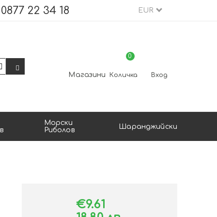
0877 22 34 18
EUR
0
Магазини
Количка
Вход
Морски
Шаранджийски
в
Риболов
€9.61