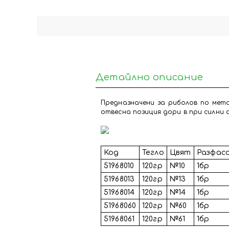
Детайлно описание
Предназначени за риболов по мето
отвесна позиция дори в при силни
Код
Тегло
Цвят
Разфас
51968010
120гр
№10
1бр
51968013
120гр
№13
1бр
51968014
120гр
№14
1бр
51968060
120гр
№60
1бр
51968061
120гр
№61
1бр