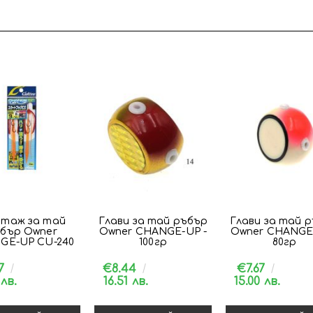
таж за тай
Глави за тай ръбър
Глави за тай 
бър Owner
Owner CHANGE-UP -
Owner CHANGE-
GE-UP CU-240
100гр
80гр
57
€8.44
€7.67
 лв.
16.51 лв.
15.00 лв.