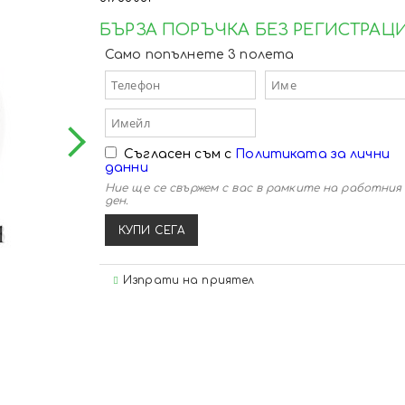
 пикери
тинг
ийски
 куки
и пилкери
 миксове
 суитшърти
- Ножове и ножици
БЪРЗА ПОРЪЧКА БЕЗ РЕГИСТРАЦ
 прикачни
- Сигнализатори и обтегачи
ийски
а такъма
куки
ери и чепарета
 стръв
охери
- Плувки, ваглери и бомбарди
Само попълнете 3 полета
и с водачи
ки
и монтажи
мати и лепила
- Грижа за такъма
вачки
анти
паста за риболов
нструменти
- Фидер аксесоари
риболов
и за куки
и за примамки
 за риболов
йски аксесоари
- Други аксесоари
ипове
Съгласен съм с
Политиката за лични
данни
Ние ще се свържем с вас в рамките на работния
ден.
а такъма
Изпрати на приятел