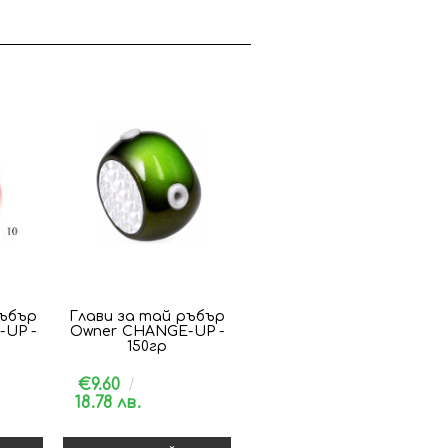
ръбър
Глави за тай ръбър
UP -
Owner CHANGE-UP -
150гр
€9.60
18.78 лв.