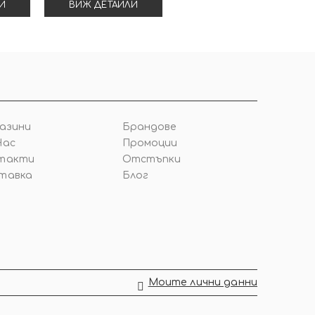
И
ВИЖ ДЕТАЙЛИ
азини
Брандове
Нас
Промоции
такти
Отстъпки
тавка
Блог
Моите лични данни