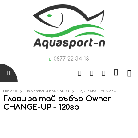
0877 22 34 18
Начало
Изкуствени примамки
- Джигове и пилкери
Глави за тай ръбър Owner
CHANGE-UP - 120гр