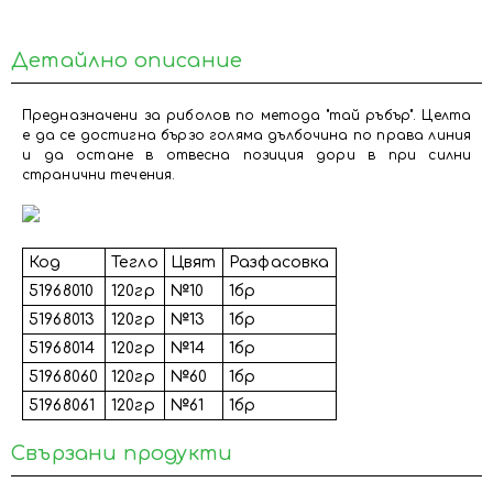
Детайлно описание
Предназначени за риболов по метода "тай ръбър". Целта
е да се достигна бързо голяма дълбочина по права линия
и да остане в отвесна позиция дори в при силни
странични течения.
Код
Тегло
Цвят
Разфасовка
51968010
120гр
№10
1бр
51968013
120гр
№13
1бр
51968014
120гр
№14
1бр
51968060
120гр
№60
1бр
51968061
120гр
№61
1бр
Свързани продукти