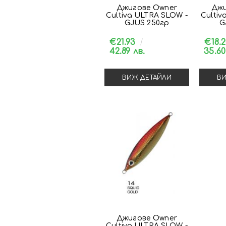
Джигове Owner
Джи
Cultiva ULTRA SLOW -
Cultiv
GJUS 250гр
G
€21.93
€18.
42.89 лв.
35.60
ВИЖ ДЕТАЙЛИ
ВИ
Джигове Owner
Cultiva ULTRA SLOW -