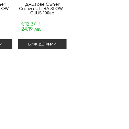
ner
Джигове Owner
LOW -
Cultiva ULTRA SLOW -
р
GJUS 100гр
€12.37
24.19 лв.
И
ВИЖ ДЕТАЙЛИ