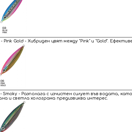
- Pink Gold - Хибриден цвят между "Pink" и "Gold". Ефекти
- Smoky - Разполага с изчистен силует във водата, к
на и светла холограма предизвиква интерес.