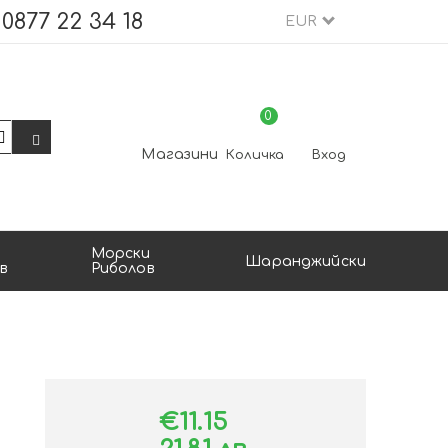
0877 22 34 18
EUR
0
Магазини
Количка
Вход
Морски
Шаранджийски
в
Риболов
€11.15