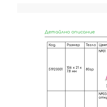
Детайлно описание
Код
Размер
Тегло
Цвя
№01 
106 х 21 х
51920001
80гр
7.8 мм
№03 
отк