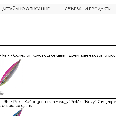
ДЕТАЙЛНО ОПИСАНИЕ
СВЪРЗАНИ ПРОДУКТИ
т
- Pink - Силно отличаващ се цвят. Ефективен когато ри
- Blue Pink - Хибриден цвят между "Pink" и "Navy". Съще
рояващ се цвят.