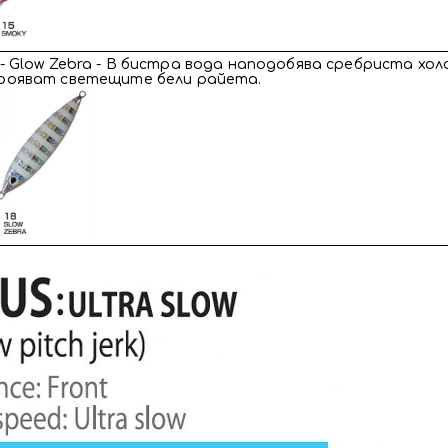
- Glow Zebra - В бистра вода наподобява сребриста хол
рояват светещите бели райета.