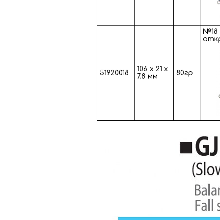
№18 
отк
106 х 21 х
51920018
80гр
7.8 мм