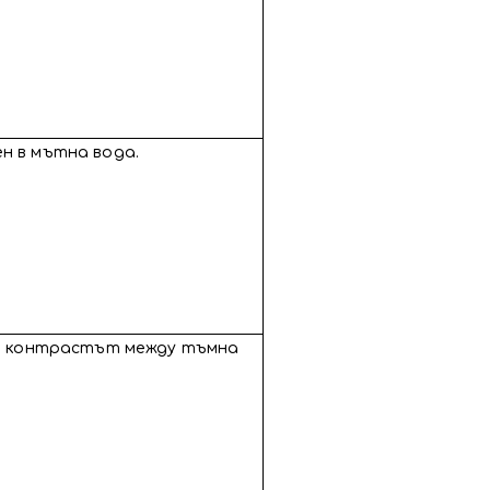
вен в мътна вода.
ато контрастът между тъмна