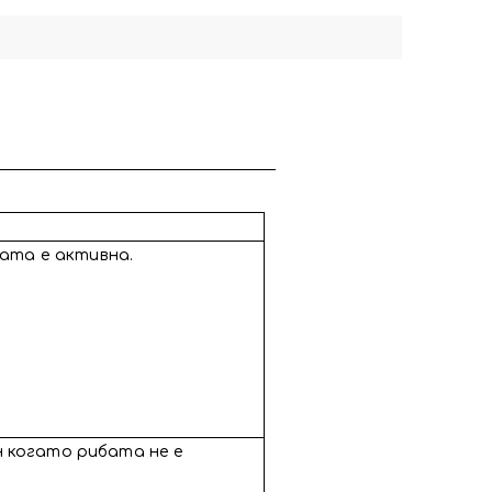
бата е активна.
н когато рибата не е