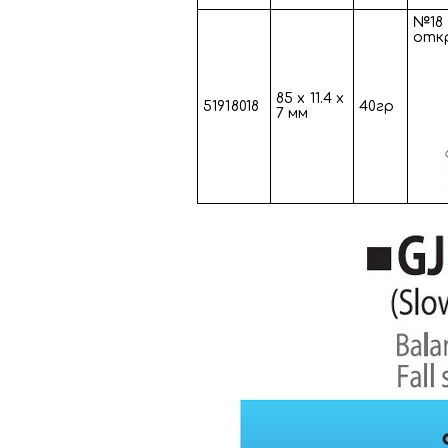
№18 
отк
85 х 11.4 х
51918018
40гр
7 мм