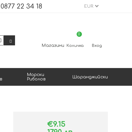
0877 22 34 18
EUR
0
Магазини
Количка
Вход
Морски
Шаранджийски
в
Риболов
€9.15