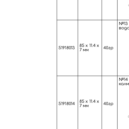
№13 
вода
85 х 11.4 х
51918013
40гр
7 мм
№14 
калм
85 х 11.4 х
51918014
40гр
7 мм