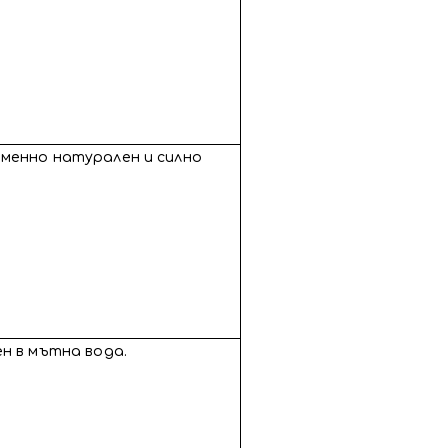
временно натурален и силно
вен в мътна вода.