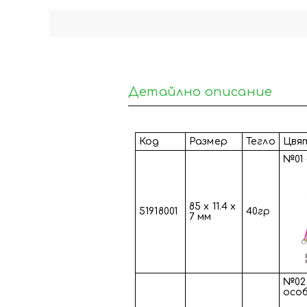
Детайлно описание
Код
Размер
Тегло
Цвя
№01 
85 х 11.4 х
51918001
40гр
7 мм
№02
осо