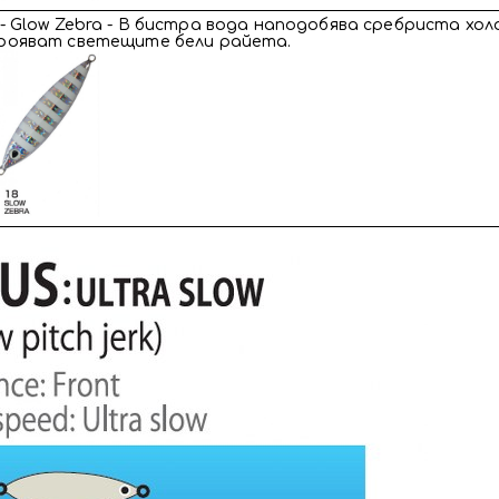
- Glow Zebra - В бистра вода наподобява сребриста хол
рояват светещите бели райета.