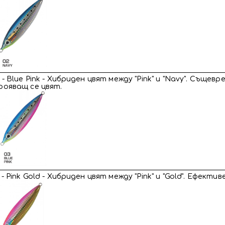
- Blue Pink - Хибриден цвят между "Pink" и "Navy". Съще
рояващ се цвят.
- Pink Gold - Хибриден цвят между "Pink" и "Gold". Ефекти