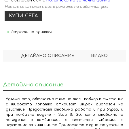
Съгласен съм с
Политиката за лични данни
Ние ще се свържем с вас в рамките на работния ден.
Изпрати на приятел
ДЕТАЙЛНО ОПИСАНИЕ
ВИДЕО
Детайлно описание
Удълженото, обтекаемо тяло на този воблер в съчетание
с широката лопатка откриват широк диапазон на
действие. Предоставя стабилна работа и при бързо, и
при по-бавно водене - "Stop & Go", като стабилното
поведение в комбинация с "апетитни" вибрации е
неустоимо за хищниците. Примамката е еднакво успешна