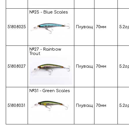
№25 - Blue Scales
51808025
Плуващ
70мм
5.2г
№27 - Rainbow
Trout
51808027
Плуващ
70мм
5.2г
№31 - Green Scales
51808031
Плуващ
70мм
5.2г