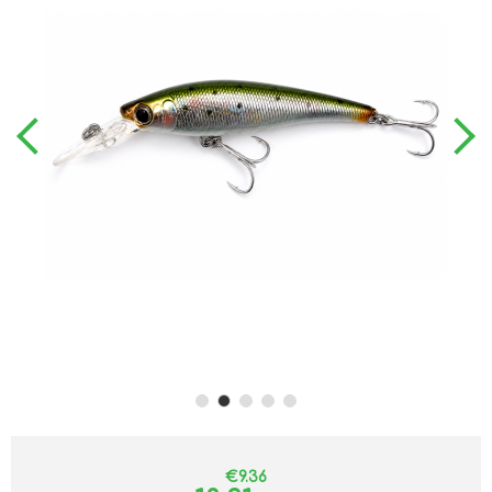
€9.36