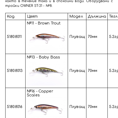
както в течение така и в спокойни води. Оборудвани с
тройки OWNER ST-31 - №8.
Код
Цвят
Модел
Дължина
Тег
№11 - Brown Trout
51808011
Плуващ
70мм
5.2г
№13 - Baby Bass
51808013
Плуващ
70мм
5.2г
№16 - Copper
Scales
51808016
Плуващ
70мм
5.2г