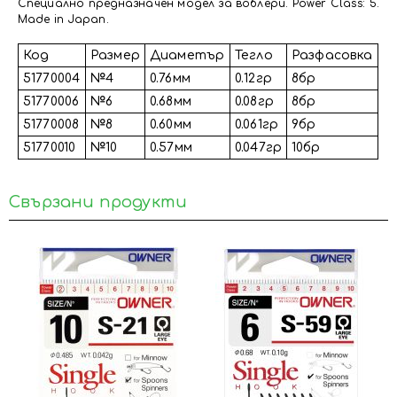
Специално предназначен модел за воблери. Power Class: 5.
Made in Japan.
Код
Размер
Диаметър
Тегло
Разфасовка
51770004
№4
0.76мм
0.12гр
8бр
51770006
№6
0.68мм
0.08гр
8бр
51770008
№8
0.60мм
0.061гр
9бр
51770010
№10
0.57мм
0.047гр
10бр
Свързани продукти