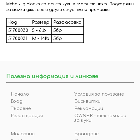
Meba Jig Hooks са асист куки в златист цвят. Подходящи
за малки джигове и други изкуствени примамки.
Код
Размер
Разфасовка
51700030
S - 8lb
5бр
51700031
M - 14lb
5бр
Полезна информация и линкове
Начало
Условия за ползване
Вход
Бисквитки
Търсене
Рекламации
Регистрация
OWNER - технологии
за куки
Магазини
Брандове