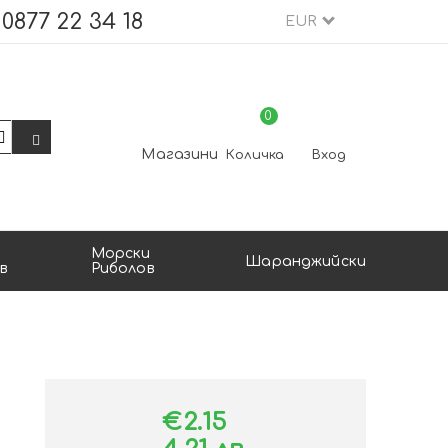
0877 22 34 18
EUR
0
Магазини
Количка
Вход
Морски
Шаранджийски
в
Риболов
€2.15