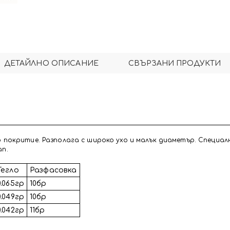
ДЕТАЙЛНО ОПИСАНИЕ
СВЪРЗАНИ ПРОДУКТИ
но покритие. Разполага с широко ухо и малък диаметър. Специал
an.
Тегло
Разфасовка
0.065гр
10бр
0.049гр
10бр
0.042гр
11бр