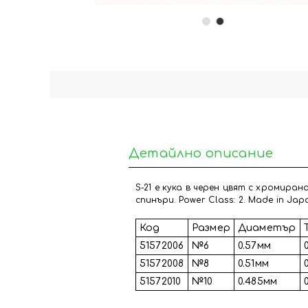
Детайлно описание
S-21 е кука в черен цвят с хромира
спинъри. Power Class: 2. Made in Jap
Код
Размер
Диаметър
51572006
№6
0.57мм
51572008
№8
0.51мм
51572010
№10
0.485мм