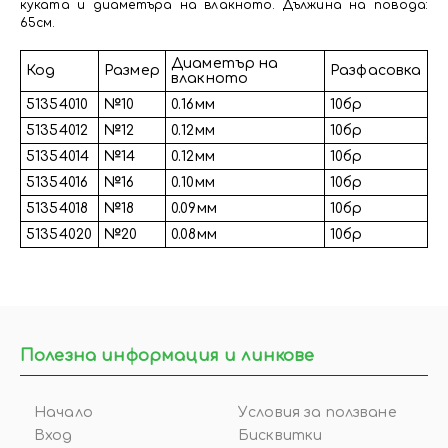
куката и диаметъра на влакното. Дължина на повода:
65см.
Диаметър на
Код
Размер
Разфасовка
влакното
51354010
№10
0.16мм
10бр
51354012
№12
0.12мм
10бр
51354014
№14
0.12мм
10бр
51354016
№16
0.10мм
10бр
51354018
№18
0.09мм
10бр
51354020
№20
0.08мм
10бр
Полезна информация и линкове
Начало
Условия за ползване
Вход
Бисквитки