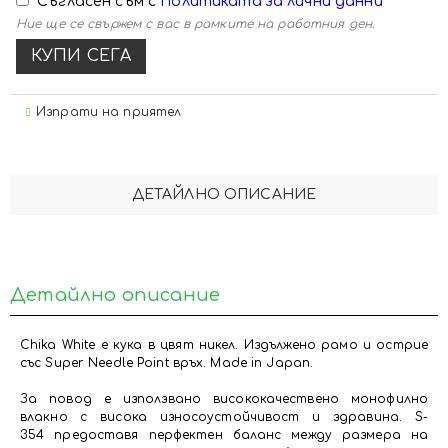
Съгласен съм с
Политиката за лични данни
Ние ще се свържем с вас в рамките на работния ден.
Изпрати на приятел
ДЕТАЙЛНО ОПИСАНИЕ
Детайлно описание
Chika White е кука в цвят никел. Издължено рамо и острие
със Super Needle Point връх. Made in Japan.
За повод е използвано висококачествено монофилно
влакно с висока износоустойчивост и здравина. S-
354 предоставя перфектен баланс между размера на