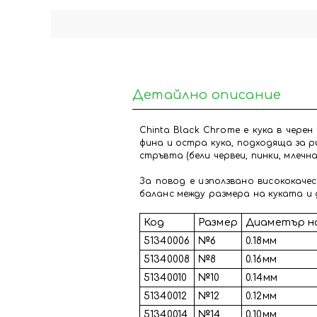
Детайлно описание
Chinta Black Chrome е кука в чере
фина и остра кука, подходяща за 
стръвта (бели червеи, пинки, млечн
За повод е използвано висококаче
баланс между размера на куката и 
Код
Размер
Диаметър н
51340006
№6
0.18мм
51340008
№8
0.16мм
51340010
№10
0.14мм
51340012
№12
0.12мм
51340014
№14
0.10мм