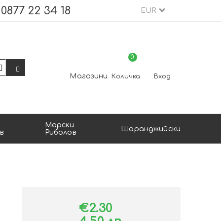
0877 22 34 18
EUR
0
Магазини
Количка
Вход
Морски
Шаранджийски
в
Риболов
€2.30