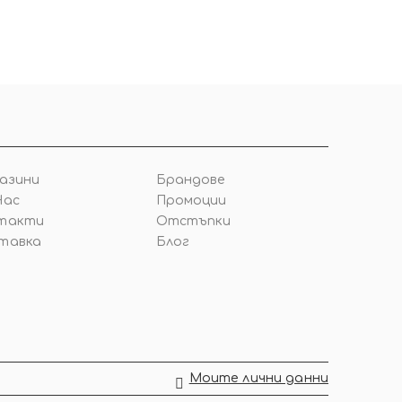
азини
Брандове
Нас
Промоции
такти
Отстъпки
тавка
Блог
Моите лични данни