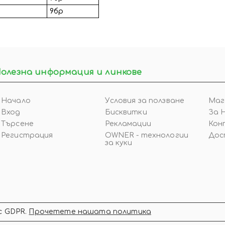
9бр
олезна информация и линкове
Начало
Условия за ползване
Маг
Вход
Бисквитки
За 
Търсене
Рекламации
Кон
Регистрация
OWNER - технологии
Дос
за куки
с GDPR.
Прочетете нашата политика