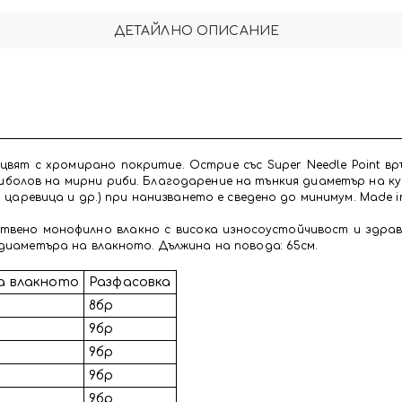
ДЕТАЙЛНО ОПИСАНИЕ
н цвят с хромирано покритие. Острие със Super Needle Point в
риболов на мирни риби. Благодарение на тънкия диаметър на 
а царевица и др.) при нанизването е сведено до минимум. Made i
ствено монофилно влакно с висока износоустойчивост и здра
диаметъра на влакното. Дължина на повода: 65см.
а влакното
Разфасовка
8бр
9бр
9бр
9бр
9бр