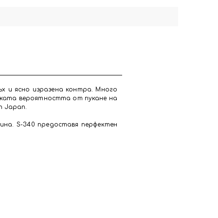
ръх и ясно изразена контра. Много
куката вероятността от пукане на
n Japan.
вина. S-340 предоставя перфектен