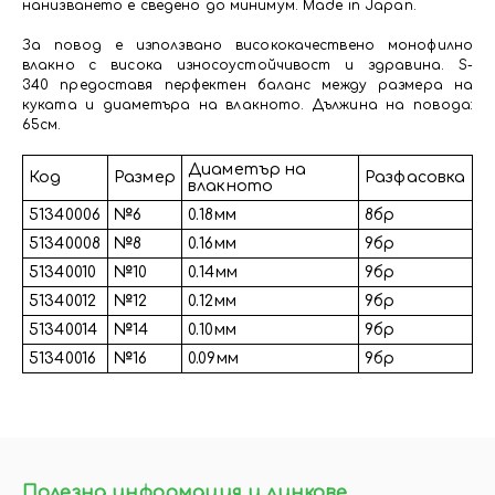
нанизването е сведено до минимум. Made in Japan.
За повод е използвано висококачествено монофилно
влакно с висока износоустойчивост и здравина. S-
340 предоставя перфектен баланс между размера на
куката и диаметъра на влакното. Дължина на повода:
65см.
Диаметър на
Код
Размер
Разфасовка
влакното
51340006
№6
0.18мм
8бр
51340008
№8
0.16мм
9бр
51340010
№10
0.14мм
9бр
51340012
№12
0.12мм
9бр
51340014
№14
0.10мм
9бр
51340016
№16
0.09мм
9бр
Полезна информация и линкове