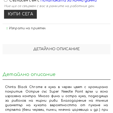
Съгласен съм с
Политиката за лични данни
Ние ще се свържем с вас в рамките на работния ден.
Изпрати на приятел
ДЕТАЙЛНО ОПИСАНИЕ
Детайлно описание
Chinta Black Chrome е кука в черен цвят с хромирано
покритие. Острие със Super Needle Point връх и ясно
изразена контра. Много фина и остра кука, подходяща
за риболов на мирни риби. Благодарение на тънкия
диаметър на куката вероятността от пукане на
стръвта (бели червеи, пинки, млечна царевица и др.) при