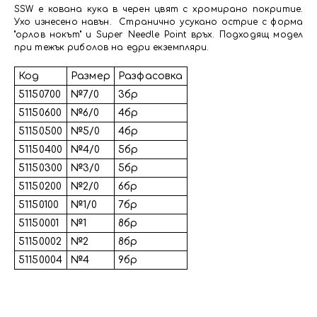
SSW е кована кука в черен цвят с хромирано покритие.
Ухо изнесено навън. Странично усукано острие с форма
"орлов нокът" и Super Needle Point връх. Подходящ модел
при тежък риболов на едри екземпляри.
Код
Размер
Разфасовка
51150700
№7/0
3бр
51150600
№6/0
4бр
51150500
№5/0
4бр
51150400
№4/0
5бр
51150300
№3/0
5бр
51150200
№2/0
6бр
51150100
№1/0
7бр
51150001
№1
8бр
51150002
№2
8бр
51150004
№4
9бр