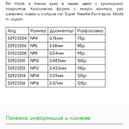
Pin Hook е тънка кука в черен цвят с хромирано
покритие. Класическа форма с микро контра, ухо
изнесено навън и острие със Super Needle Point връх. Made
in Japan.
Код
Размер
Диаметър
Разфасовка
50922004
№4
0.76мм
7бр
50922006
№6
0.68мм
8бр
50922008
№8
0.54мм
9бр
50922010
№10
0.485мм
10бр
50922012
№12
0.435мм
11бр
50922014
№14
0.39мм
12бр
50922016
№16
0.37мм
12бр
Полезна информация и линкове