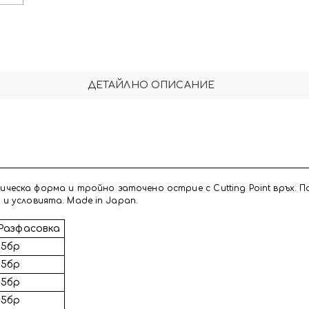
ДЕТАЙЛНО ОПИСАНИЕ
асическа форма и тройно заточено острие с Cutting Point връх. 
и условията. Made in Japan.
Разфасовка
15бр
15бр
15бр
15бр