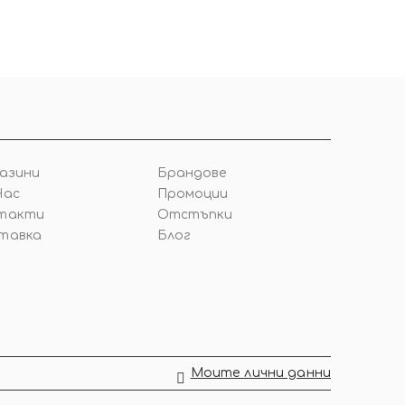
азини
Брандове
Нас
Промоции
такти
Отстъпки
тавка
Блог
Моите лични данни