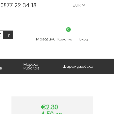
0877 22 34 18
EUR
0
Магазини
Количка
Вход
Морски
Шаранджийски
в
Риболов
€2.30