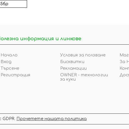
15бр
олезна информация и линкове
Начало
Условия за ползване
Маг
Вход
Бисквитки
За 
Търсене
Рекламации
Кон
Регистрация
OWNER - технологии
Дос
за куки
с GDPR.
Прочетете нашата политика