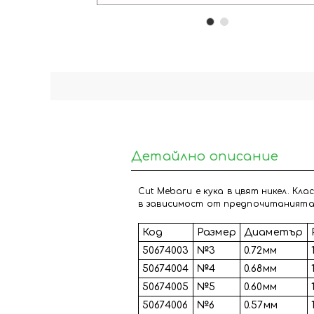
Детайлно описание
Cut Mebaru е кука в цвят никел. Кл
в зависимост от предпочитанията 
Код
Размер
Диаметър
50674003
№3
0.72мм
50674004
№4
0.68мм
50674005
№5
0.60мм
50674006
№6
0.57мм