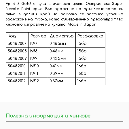
Aji B-D Gold е кука в златист цвят. Острие със Super
Needle Point връх. Благодарение на приплеснатото си
тяло в долния край на рамото се постига успешно
задържане на троха, като същевременно предотвратява
лесното изправяне на куката. Made in Japan.
Код
Размер
Диаметър
Разфасовка
50482007
№7
0.485мм
15бр
50482008
№8
0.46мм
15бр
50482009
№9
0.435мм
15бр
50482010
№10
0.41мм
16бр
50482011
№11
0.39мм
16бр
50482012
№12
0.37мм
16бр
Полезна информация и линкове